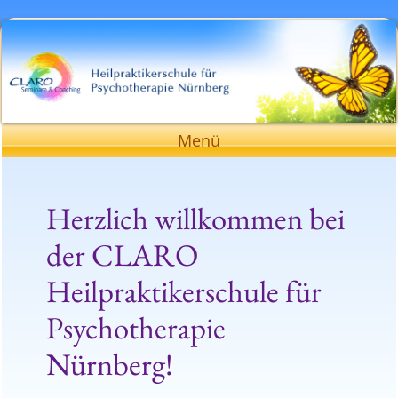
Heilpraktikerschule für Psychotherapie
Nürnberg
Zum
Menü
Inhalt
springen
Herzlich willkommen bei
der CLARO
Heilpraktikerschule für
Psychotherapie
Nürnberg!