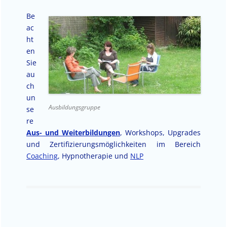
Be
ac
ht
en
Sie
au
ch
un
Ausbildungsgruppe
se
re
Aus- und Weiterbildungen
, Workshops, Upgrades
und Zertifizierungsmöglichkeiten im Bereich
Coaching
, Hypnotherapie und
NLP