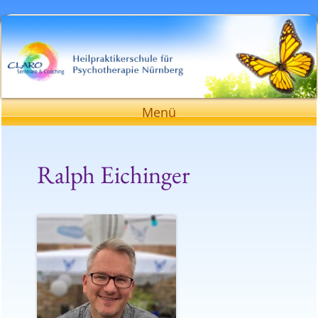
Heilpraktikerschule für Psychotherapie
Nürnberg
Zum
Menü
Inhalt
springen
Ralph Eichinger